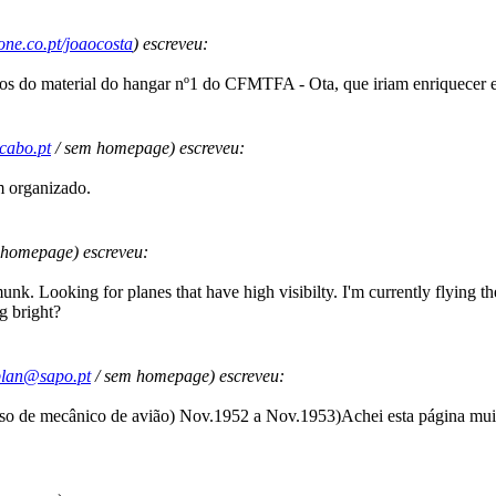
/one.co.pt/joaocosta
) escreveu:
otos do material do hangar nº1 do CFMTFA - Ota, que iriam enriquecer 
cabo.pt
/ sem homepage) escreveu:
m organizado.
 homepage) escreveu:
nk. Looking for planes that have high visibilty. I'm currently flying t
g bright?
plan@sapo.pt
/ sem homepage) escreveu:
rso de mecânico de avião) Nov.1952 a Nov.1953)Achei esta página mui