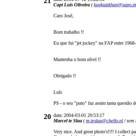
21
Capt Luis Oliveira
(
kugkutzkhan@sapo.p
Caro José,
Bom trabalho !!
Eu que fui "jet jockey" na FAP entre 1968
Mantenha o bom nível !!
Obrigado !!
Luís
PS - o seu "puto" faz assim tanta questão d
20
data: 2004-03-01 20:53:17
Marcel te Slaa
(
m.teslaa@chello.nl
/ sem 
Very nice. And great photo's!!!! I collect p