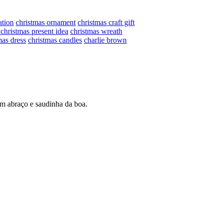
ation
christmas ornament
christmas craft gift
christmas present idea
christmas wreath
mas dress
christmas candles
charlie brown
Um abraço e saudinha da boa.