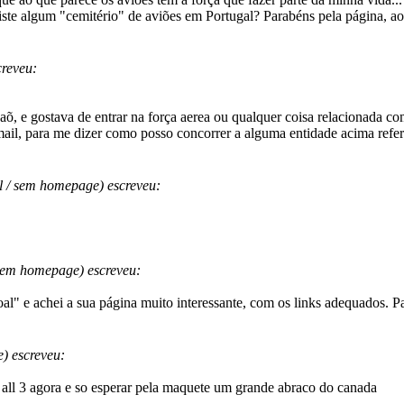
xiste algum "cemitério" de aviões em Portugal? Parabéns pela página, ao
reveu:
õ, e gostava de entrar na força aerea ou qualquer coisa relacionada co
il, para me dizer como posso concorrer a alguma entidade acima refer
l / sem homepage) escreveu:
sem homepage) escreveu:
oal" e achei a sua página muito interessante, com os links adequados. P
) escreveu:
to all 3 agora e so esperar pela maquete um grande abraco do canada