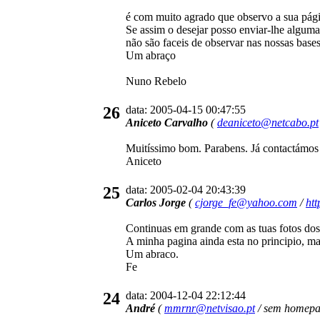
é com muito agrado que observo a sua pág
Se assim o desejar posso enviar-lhe alguma
não são faceis de observar nas nossas base
Um abraço
Nuno Rebelo
26
data: 2005-04-15 00:47:55
Aniceto Carvalho
(
deaniceto@netcabo.pt
Muitíssimo bom. Parabens. Já contactámos
Aniceto
25
data: 2005-02-04 20:43:39
Carlos Jorge
(
cjorge_fe@yahoo.com
/
ht
Continuas em grande com as tuas fotos dos 
A minha pagina ainda esta no principio, mas
Um abraco.
Fe
24
data: 2004-12-04 22:12:44
André
(
mmrnr@netvisao.pt
/ sem homepag