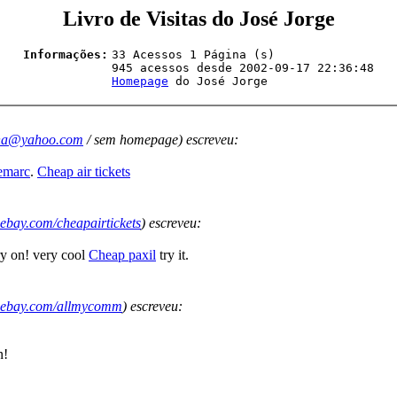
Livro de Visitas do José Jorge
Informações:
33 Acessos 1 Página (s)
945 acessos desde 2002-09-17 22:36:48
Homepage
do José Jorge
na@yahoo.com
/ sem homepage) escreveu:
emarc
.
Cheap air tickets
s.ebay.com/cheapairtickets
) escreveu:
ry on! very cool
Cheap paxil
try it.
gs.ebay.com/allmycomm
) escreveu:
n!