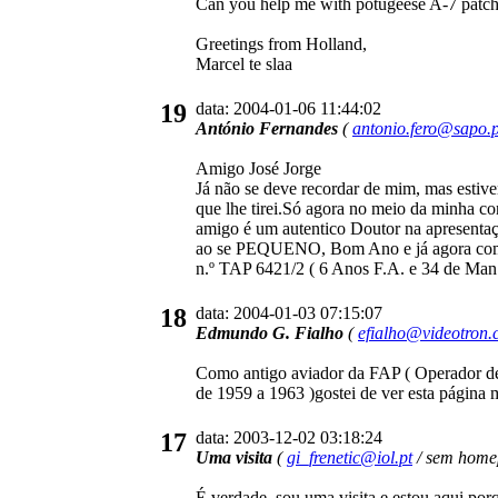
Can you help me with potugeese A-7 patche
Greetings from Holland,
Marcel te slaa
19
data: 2004-01-06 11:44:02
António Fernandes
(
antonio.fero@sapo.p
Amigo José Jorge
Já não se deve recordar de mim, mas esti
que lhe tirei.Só agora no meio da minha co
amigo é um autentico Doutor na apresentaçã
ao se PEQUENO, Bom Ano e já agora com m
n.º TAP 6421/2 ( 6 Anos F.A. e 34 de Man
18
data: 2004-01-03 07:15:07
Edmundo G. Fialho
(
efialho@videotron.
Como antigo aviador da FAP ( Operador d
de 1959 a 1963 )gostei de ver esta página
17
data: 2003-12-02 03:18:24
Uma visita
(
gi_frenetic@iol.pt
/ sem homep
É verdade, sou uma visita e estou aqui por