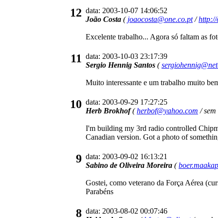
12
data: 2003-10-07 14:06:52
João Costa
(
joaocosta@one.co.pt
/
http:/
Excelente trabalho... Agora só faltam as f
11
data: 2003-10-03 23:17:39
Sergio Hennig Santos
(
sergiohennig@net
Muito interessante e um trabalho muito be
10
data: 2003-09-29 17:27:25
Herb Brokhof
(
herbof@yahoo.com
/ sem
I'm building my 3rd radio controlled Chipmu
Canadian version. Got a photo of somethin
9
data: 2003-09-02 16:13:21
Sabino de Oliveira Moreira
(
boer.maaka
Gostei, como veterano da Força Aérea (cu
Parabéns
8
data: 2003-08-02 00:07:46