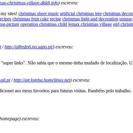
emax-christmas-village.dkldj.info
) escreveu:
t my sites!
christmas sheet music
artificial christmas tree
christmas decor
recipes
christmas fruit cake recipe
christmas light and decoration
unique 
ing-picture
operation christmas child
lemax christmas village
girl christ
t
/
http://alfredo6.no.sapo.pt/
) escreveu:
us "super links". Não sabia que o mesmo tinha mudado de localização. 
il.pt
/
http://air.lomba.homelinux.net
) escreveu:
icionei aos meus favoritos para futuras visitas. Parabéns pelo trabalho.
homepage) escreveu: