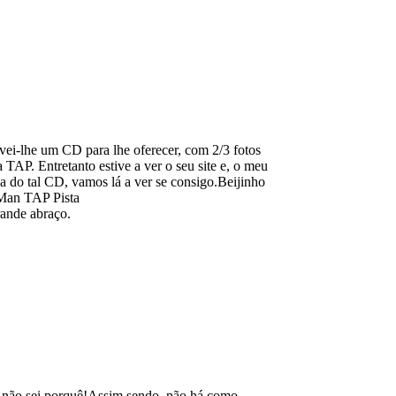
ei-lhe um CD para lhe oferecer, com 2/3 fotos
TAP. Entretanto estive a ver o seu site e, o meu
a do tal CD, vamos lá a ver se consigo.Beijinho
 Man TAP Pista
ande abraço.
.. não sei porquê!Assim sendo, não há como