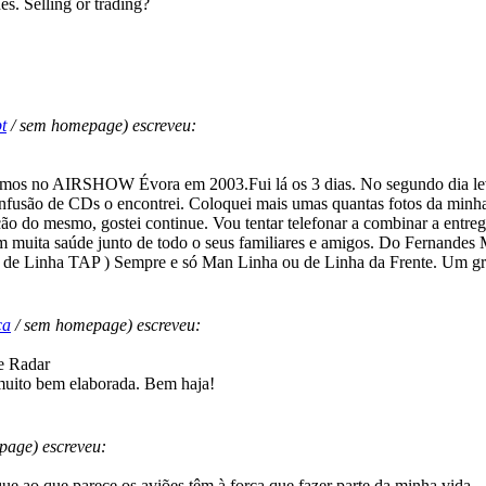
s. Selling or trading?
t
/ sem homepage) escreveu:
vemos no AIRSHOW Évora em 2003.Fui lá os 3 dias. No segundo dia lev
nfusão de CDs o encontrei. Coloquei mais umas quantas fotos da minha 
o do mesmo, gostei continue. Vou tentar telefonar a combinar a entreg
uita saúde junto de todo o seus familiares e amigos. Do Fernandes
 de Linha TAP ) Sempre e só Man Linha ou de Linha da Frente. Um gr
ca
/ sem homepage) escreveu:
e Radar
 muito bem elaborada. Bem haja!
age) escreveu:
que ao que parece os aviões têm à força que fazer parte da minha vida.