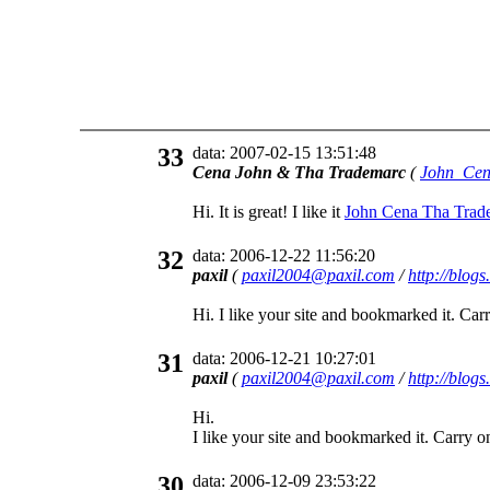
33
data: 2007-02-15 13:51:48
Cena John & Tha Trademarc
(
John_Ce
Hi. It is great! I like it
John Cena Tha Trad
32
data: 2006-12-22 11:56:20
paxil
(
paxil2004@paxil.com
/
http://blog
Hi. I like your site and bookmarked it. Car
31
data: 2006-12-21 10:27:01
paxil
(
paxil2004@paxil.com
/
http://blo
Hi.
I like your site and bookmarked it. Carry o
30
data: 2006-12-09 23:53:22