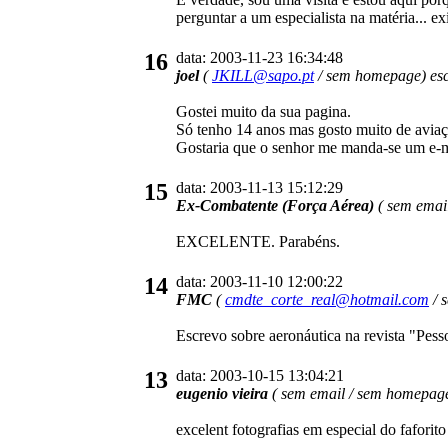
perguntar a um especialista na matéria... e
16
data: 2003-11-23 16:34:48
joel
(
JKILL@sapo.pt
/ sem homepage) esc
Gostei muito da sua pagina.
Só tenho 14 anos mas gosto muito de aviaça
Gostaria que o senhor me manda-se um e-ma
15
data: 2003-11-13 15:12:29
Ex-Combatente (Força Aérea)
( sem emai
EXCELENTE. Parabéns.
14
data: 2003-11-10 12:00:22
FMC
(
cmdte_corte_real@hotmail.com
/ 
Escrevo sobre aeronáutica na revista "Pess
13
data: 2003-10-15 13:04:21
eugenio vieira
( sem email / sem homepage
excelent fotografias em especial do fafori