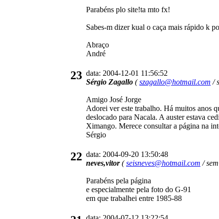
Parabéns plo site!ta mto fx!
Sabes-m dizer kual o caça mais rápido k po
Abraço
André
23
data: 2004-12-01 11:56:52
Sérgio Zagallo
(
szagallo@hotmail.com
/ 
Amigo José Jorge
Adorei ver este trabalho. Há muitos anos 
deslocado para Nacala. A auster estava ce
Ximango. Merece consultar a página na int
Sérgio
22
data: 2004-09-20 13:50:48
neves,vitor
(
seisneves@hotmail.com
/ sem
Parabéns pela página
e especialmente pela foto do G-91
em que trabalhei entre 1985-88
data: 2004-07-12 13:22:54