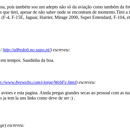
ina, pois também sou um adepto não só da aviação como também da fot
s que tirei, apesar de não saber onde se encontram de momento.Tirei a 
s (F-4, F-15E, Jaguar, Harrier, Mirage 2000, Super Entendard, F-104, et
/
http://alfredo6.no.sapo.pt/
) escreveu:
 em tempos. Saudinha da boa.
tp://www.freewebs.com/cjorge/WebFe.html
) escreveu:
avioes e esta pagina. Ainda pregas grandes secas ao pessoal com as tuas
 ja tem la uns links como deve de ser :) .
e) escreveu: