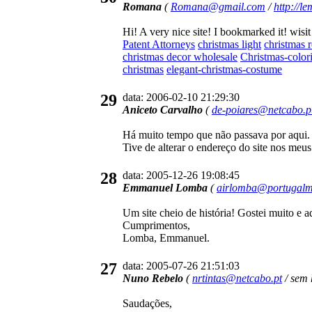
Romana
(
Romana@gmail.com
/
http://l
Hi! A very nice site! I bookmarked it! wisi
Patent Attorneys
christmas light
christmas 
christmas decor wholesale
Christmas-color
christmas
elegant-christmas-costume
29
data: 2006-02-10 21:29:30
Aniceto Carvalho
(
de-poiares@netcabo.p
Há muito tempo que não passava por aqui.
Tive de alterar o endereço do site nos me
28
data: 2005-12-26 19:08:45
Emmanuel Lomba
(
airlomba@portugalma
Um site cheio de história! Gostei muito e ad
Cumprimentos,
Lomba, Emmanuel.
27
data: 2005-07-26 21:51:03
Nuno Rebelo
(
nrtintas@netcabo.pt
/ sem 
Saudações,